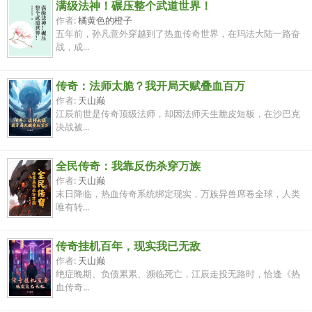
满级法神！碾压整个武道世界！
作者:
橘黄色的橙子
五年前，孙凡意外穿越到了热血传奇世界，在玛法大陆一路奋
战，成...
传奇：法师太脆？我开局天赋叠血百万
作者:
天山巅
江辰前世是传奇顶级法师，却因法师天生脆皮短板，在沙巴克
决战被...
全民传奇：我靠反伤杀穿万族
作者:
天山巅
末日降临，热血传奇系统绑定现实，万族异兽席卷全球，人类
唯有转...
传奇挂机百年，现实我已无敌
作者:
天山巅
绝症晚期、负债累累、濒临死亡，江辰走投无路时，恰逢《热
血传奇...