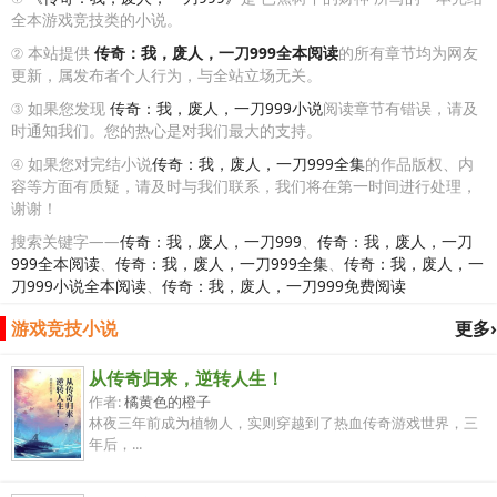
全本游戏竞技类的小说。
② 本站提供
传奇：我，废人，一刀999全本阅读
的所有章节均为网友
更新，属发布者个人行为，与全站立场无关。
③ 如果您发现
传奇：我，废人，一刀999小说
阅读章节有错误，请及
时通知我们。您的热心是对我们最大的支持。
④ 如果您对完结小说
传奇：我，废人，一刀999全集
的作品版权、内
容等方面有质疑，请及时与我们联系，我们将在第一时间进行处理，
谢谢！
搜索关键字——
传奇：我，废人，一刀999
、
传奇：我，废人，一刀
999全本阅读
、
传奇：我，废人，一刀999全集
、
传奇：我，废人，一
刀999小说全本阅读
、
传奇：我，废人，一刀999免费阅读
游戏竞技小说
更多›
从传奇归来，逆转人生！
作者:
橘黄色的橙子
林夜三年前成为植物人，实则穿越到了热血传奇游戏世界，三
年后，...