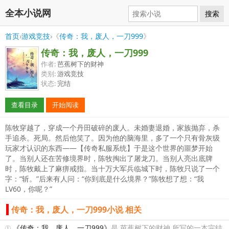
全本小说网
搜索
首页
›
游戏竞技
›《
传奇：我，废人，一刀999
》
传奇：我，废人，一刀999
作者:
芭蕉树下的财神
类别:
游戏竞技
状态:
完结
查看目录
开始阅读
陈牧穿越了，穿成一个丹田破碎的废人。未婚妻退婚，家族抛弃，杀
手追杀。死局。然后他笑了。因为他的脑海里，多了一个只有骨灰级
玩家才认识的东西——【传奇私服系统】于是这个世界的噩梦开始
了。当别人还在苦修境界时，陈牧掏出了屠龙刀。当别人亮出底牌
时，陈牧戴上了麻痹戒指。当十万大军兵临城下时，陈牧只说了一个
字：“斩。”后来有人问：“你到底是什么境界？”陈牧想了想：“我
LV60，你呢？”
传奇：我，废人，一刀999小说 相关
①
《传奇：我，废人，一刀999》
是 芭蕉树下的财神 所写的一本完结