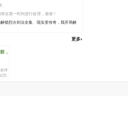
持。
们将在第一时间进行处理，谢谢！
局解锁烈火剑法全集
、
现实变传奇，我开局解
更多›
前，
热血传
记忆