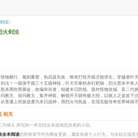
剑法
》
烈火剑法
怪物横行、规则重塑，热武器失效，唯有打怪升级才能求生。穿越者叶天
火剑法！一级便手握三十五级神技，叶天空拳秒杀钉耙猫，烈火焚杀半兽
，怒杀黑吃黑暴徒，收编幸存者，组建末日防线。面对怪物攻城、富二代
沃玛教主、祖玛教主，集齐神装、解锁开天斩终极大招，以散人之姿攻下
，从普通上班族逆袭为末日战神，用烈火与热血，在现实版传奇世界铸就
 相关
 三月烽火 所写的一本完结全本游戏竞技类的小说。
法全本阅读
的所有章节均为网友更新，属发布者个人行为，与全站立场无