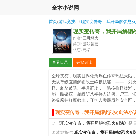
全本小说网
首页
›
游戏竞技
›《
现实变传奇，我开局解锁烈火
现实变传奇，我开局解锁
作者:
三月烽火
类别:
游戏竞技
状态:
完结
查看目录
开始阅读
全球灾变，现实世界化为热血传奇玛法大陆，
无视等级直接解锁战士终极技能 —— 烈
怪、刺杀破防、半月群攻，一路横推怪物潮
能一路碾压，越级斩杀半兽人统领、尸王、
终极魔神虹魔教主，守护人类最后的安全区
现实变传奇，我开局解锁烈火剑法小说
①
《现实变传奇，我开局解锁烈火剑法》
是
② 本站提供
现实变传奇，我开局解锁烈火剑