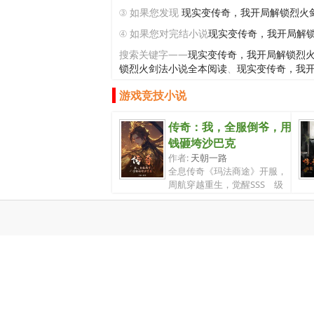
③ 如果您发现
现实变传奇，我开局解锁烈火
④ 如果您对完结小说
现实变传奇，我开局解
搜索关键字——
现实变传奇，我开局解锁烈
锁烈火剑法小说全本阅读
、
现实变传奇，我
游戏竞技小说
传奇：我，全服倒爷，用
钱砸垮沙巴克
作者:
天朝一路
全息传奇《玛法商途》开服，
周航穿越重生，觉醒SSS 级
商道神眼，...