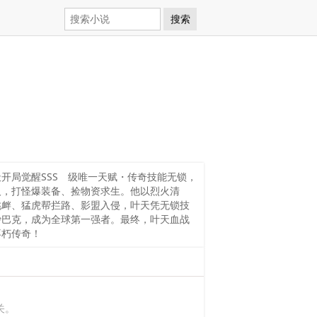
搜索
开局觉醒SSS 级唯一天赋・传奇技能无锁，
人，打怪爆装备、捡物资求生。他以烈火清
挑衅、猛虎帮拦路、影盟入侵，叶天凭无锁技
沙巴克，成为全球第一强者。最终，叶天血战
不朽传奇！
关。