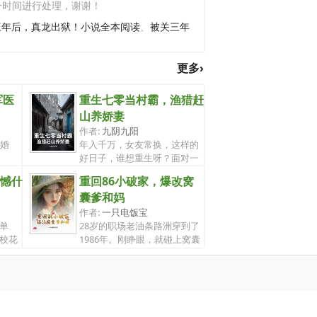
一时间进行处理，谢谢！
三年后，真龙出狱！小说全本阅读
、
被关三年
更多›
军医
重生七零当村霸，渔猎赶
山养娇妻
作者:
九阴九阳
婚
年入千万，女友常换，这样的
好日子，谁想重生呀？面对一
穷二白的...
憾什
重回86小破家，爆改窝
囊爹和妈
作者:
一只电饭宝
单
28岁的职场老油条路洲穿到了
校花
1986年。刚睁眼，就碰上窝囊
老爹被吸...