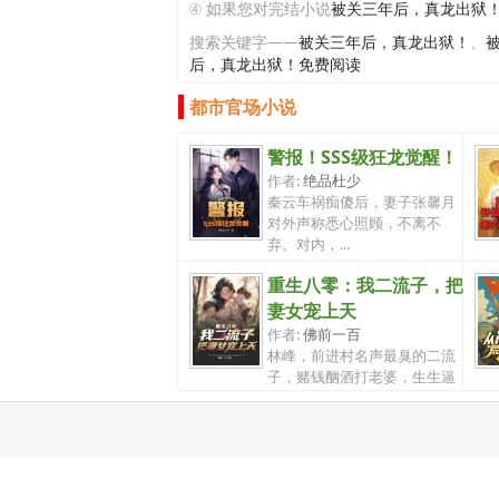
④ 如果您对完结小说
被关三年后，真龙出狱
搜索关键字——
被关三年后，真龙出狱！
、
后，真龙出狱！免费阅读
都市官场小说
警报！SSS级狂龙觉醒！
作者:
绝品杜少
秦云车祸痴傻后，妻子张馨月
对外声称悉心照顾，不离不
弃。对内，...
重生八零：我二流子，把
妻女宠上天
作者:
佛前一百
林峰，前进村名声最臭的二流
子，赌钱酗酒打老婆，生生逼
得江晚秋...