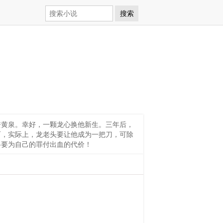
搜索
丧黄泉。幸好，一颗龙心换他新生。三年后，
而，实际上，龙老头要让他成为一把刀，可除
将要为自己的罪付出血的代价！