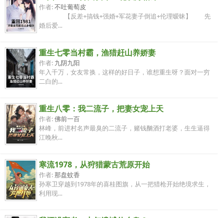
作者:
不吐葡萄皮
【反差+搞钱+强婚+军花妻子倒追+伦理暧昧】 先
婚后爱...
重生七零当村霸，渔猎赶山养娇妻
作者:
九阴九阳
年入千万，女友常换，这样的好日子，谁想重生呀？面对一穷
二白的...
重生八零：我二流子，把妻女宠上天
作者:
佛前一百
林峰，前进村名声最臭的二流子，赌钱酗酒打老婆，生生逼得
江晚秋...
寒流1978，从狩猎蒙古荒原开始
作者:
那盘蚊香
孙寒卫穿越到1978年的喜桂图旗，从一把猎枪开始绝境求生，
利用现...