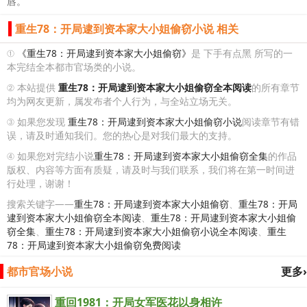
唇。
重生78：开局逮到资本家大小姐偷窃小说 相关
①
《重生78：开局逮到资本家大小姐偷窃》
是 下手有点黑 所写的一
本完结全本都市官场类的小说。
② 本站提供
重生78：开局逮到资本家大小姐偷窃全本阅读
的所有章节
均为网友更新，属发布者个人行为，与全站立场无关。
③ 如果您发现
重生78：开局逮到资本家大小姐偷窃小说
阅读章节有错
误，请及时通知我们。您的热心是对我们最大的支持。
④ 如果您对完结小说
重生78：开局逮到资本家大小姐偷窃全集
的作品
版权、内容等方面有质疑，请及时与我们联系，我们将在第一时间进
行处理，谢谢！
搜索关键字——
重生78：开局逮到资本家大小姐偷窃
、
重生78：开局
逮到资本家大小姐偷窃全本阅读
、
重生78：开局逮到资本家大小姐偷
窃全集
、
重生78：开局逮到资本家大小姐偷窃小说全本阅读
、
重生
78：开局逮到资本家大小姐偷窃免费阅读
都市官场小说
更多›
重回1981：开局女军医花以身相许