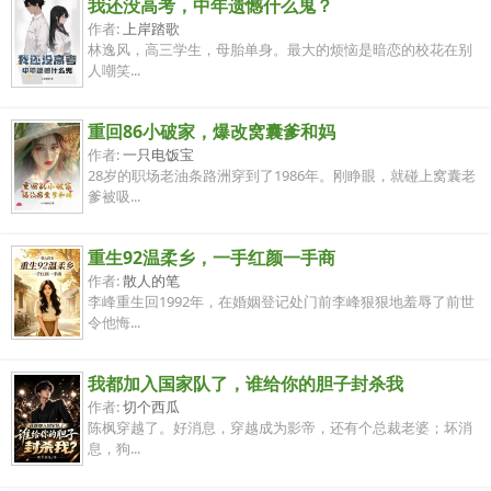
我还没高考，中年遗憾什么鬼？
作者:
上岸踏歌
林逸风，高三学生，母胎单身。最大的烦恼是暗恋的校花在别
人嘲笑...
重回86小破家，爆改窝囊爹和妈
作者:
一只电饭宝
28岁的职场老油条路洲穿到了1986年。刚睁眼，就碰上窝囊老
爹被吸...
重生92温柔乡，一手红颜一手商
作者:
散人的笔
李峰重生回1992年，在婚姻登记处门前李峰狠狠地羞辱了前世
令他悔...
我都加入国家队了，谁给你的胆子封杀我
作者:
切个西瓜
陈枫穿越了。好消息，穿越成为影帝，还有个总裁老婆；坏消
息，狗...