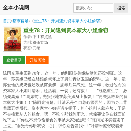
全本小说网
搜索
首页
›
都市官场
›《
重生78：开局逮到资本家大小姐偷窃
》
重生78：开局逮到资本家大小姐偷窃
作者:
下手有点黑
类别:
都市官场
状态:
完结
查看目录
开始阅读
陈雨光重生回到78年。这一年，他刚跟苏美娥结婚但还没领证。这一
年，苏美娥已经在结婚前就怀上了男知青赵卫国的野种。这一年，最
疼爱他的奶奶也还没被窝囊爹、恶毒后妈气死。这一年，救过他命的
资本家大小姐叶清禾，还活着。一切，还有救！！！“既然重生了，必
须先离婚！”“离婚前，先狠狠地在苏美娥身上报复！”“再去拯救我的资
本家大小姐！！”陈雨光清楚。叶清禾是个自尊心很强的，因为身上背
着黑五类后代、资本家大小姐等诸多帽子，担心给别人惹麻烦，于是
不会接受别人的粮食。嗯，不吃？那我陈雨光，就偏要让你在我面前
吃下去！“你也不想你偷粮食的事被大家知道吧？”陈雨光坏笑着凑了
上去。“雨光哥你听我说....别，求你别告发我~！”叶清禾慌张咬着朱