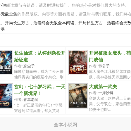
小说
阅读章节有错误，请及时通知我们。您的热心是对我们最大的支持。
会无敌全集
的作品版权、内容等方面有质疑，请及时与我们联系，我们将
敌
、
开局长生万古，活着终会无敌全本阅读
、
开局长生万古，活着终会无
阅读
长生仙道：从铸剑杂役开
开局征服女魔头，苟
始证道
门成仙
作者:
忘尘子
作者:
韩公子
陈峰穿越而来，成为了云州修
炼天魔帝江凡被兄弟红颜
仙界青炎门的底层小杂役。刚
叛，携神器炼天鼎重回少
来到这方...
上一世，他...
玄幻：七十岁习武，一天
大虞第一武夫
一个新境界！
作者:
一捧沙砾
穿越大虞，赵峥遇上天崩
作者:
青草老师
局，父母双亡，家徒四壁
“七十岁正是闯的年纪！”李昊
婚妻子也即...
穿越到武道昌隆，却兵荒马
乱，妖魔...
全本小说网