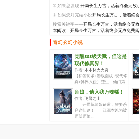
③ 如果您发现
开局长生万古，活着终会无敌
④ 如果您对完结小说
开局长生万古，活着终
搜索关键字——
开局长生万古，活着终会无
本阅读
、
开局长生万古，活着终会无敌免费
奇幻玄幻小说
觉醒sss级天赋，但这是
现代修真界！
作者:
木木林火火炎
【标签词条+游戏面板+现代修
真+异界入侵】楚生，仙门第
七中学，高...
师娘，请入我万魂幡！
作者:
飞麟之上
开局炼师娘证道，誓要杀
穿这仙途！ 江源本以为被
师傅师娘...