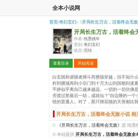
全本小说网
首页
›
奇幻玄幻
›《
开局长生万古，活着终会无敌
开局长生万古，活着终会
作者:
纸墨残年
类别:
奇幻玄幻
状态:
完结
查看目录
开始阅读
白玄因和虐猫者搏斗而携猫穿越，但不知什么
村到骥城再到小宗门到十万大山到国都到迷
平静似乎离自己越来越远。一切的一切仿佛是
否渡过那最后一劫，成就仙？”自边陲的一个
错的普通人。对了，那只狸花猫的天资都比
开局长生万古，活着终会无敌小说 相
①
《开局长生万古，活着终会无敌》
是 纸墨
② 本站提供
开局长生万古，活着终会无敌全