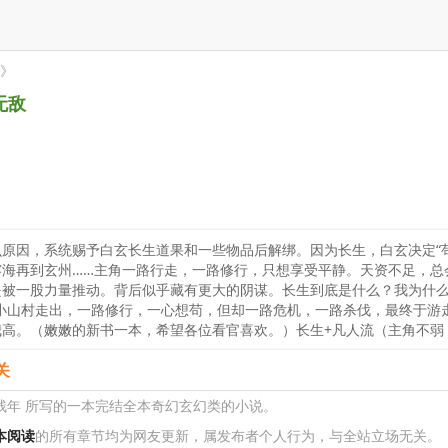
》
无敌
原因，系统赐予白玄长生道果和一些物品后解绑。因为长生，白玄决定“
雾海再到玄州……主角一路行走，一路修行，只想享受平静。天资不足，总
被一股力量推动。背后似乎藏有更大的阴谋。长生到底是什么？我为什么
小山村走出，一路修行，一心想苟，但却一路危机，一路杀伐，最终于游
我高。（嫩嫩的新书一本，希望各位看官喜欢。）长生+凡人流（主角不弱
关
残年 所写的一本完结全本奇幻玄幻类的小说。
本阅读
的所有章节均为网友更新，属发布者个人行为，与全站立场无关。