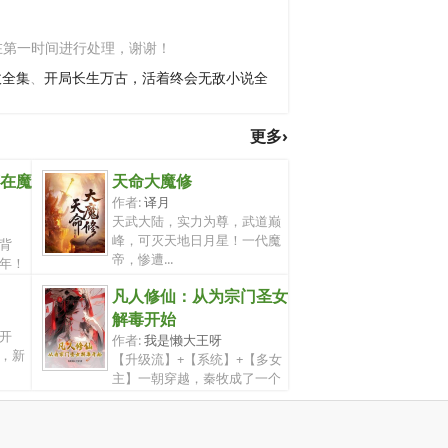
在第一时间进行处理，谢谢！
敌全集
、
开局长生万古，活着终会无敌小说全
更多›
在魔
天命大魔修
作者:
译月
天武大陆，实力为尊，武道巅
峰，可灭天地日月星！一代魔
背
帝，惨遭...
年！
凡人修仙：从为宗门圣女
解毒开始
开
作者:
我是懒大王呀
，新
【升级流】+【系统】+【多女
主】一朝穿越，秦牧成了一个
宗门的杂...