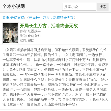
全本小说网
搜索
首页
›
奇幻玄幻
›《
开局长生万古，活着终会无敌
》
开局长生万古，活着终会无敌
作者:
纸墨残年
类别:
奇幻玄幻
状态:
完结
白玄因和虐猫者搏斗而携猫穿越，但不知什么原因，系统赐予白玄长
生道果和一些物品后解绑。因为长生，白玄决定“苟道”，一边修行，
一边享受长生生活。从靠山村到骥城再到小宗门到十万大山到国都到
迷雾海再到玄州……主角一路行走，一路修行，只想享受平静。天资不
足，总会因为时间而妥协。但随着自己的路走下去，平静似乎离自己
越来越远。一切的一切仿佛是被一股力量推动。背后似乎藏有更大的
阴谋。长生到底是什么？我为什么能长生？是谁在布局？“而我，能否
破局？能否渡过那最后一劫，成就仙？”自边陲的一个小山村走出，一
路修行，一心想苟，但却一路危机，一路杀伐，最终于游走人世间成
道。我只是一个天资平平，运气不错的普通人。对了，那只狸花猫的
天资都比我高。（嫩嫩的新书一本，希望各位看官喜欢。）长生+凡人
流（主角不弱，虽然苟道，但该出手时绝不手软）