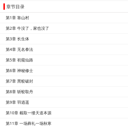
章节目录
第1章 靠山村
第2章 牛没了，家也没了
第3章 长生体
第4章 无名拳法
第5章 初窥仙路
第6章 神秘修士
第7章 黑蛟破封
第8章 斩蛟取丹
第9章 羽逍遥
第10章 截取一缕天道本源
第11章 一场葬礼一场秋寒