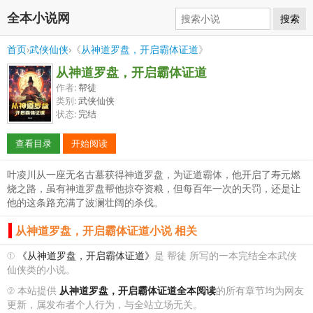
全本小说网
搜索
首页
›
武侠仙侠
›《
从神道罗盘，开启霸体证道
》
从神道罗盘，开启霸体证道
作者:
帮徒
类别:
武侠仙侠
状态:
完结
查看目录
开始阅读
叶凌川从一座无名古墓获得神道罗盘，为证道霸体，他开启了寿元燃
烧之路，虽有神道罗盘帮他掠夺资粮，但每百年一次的天罚，还是让
他的这条路充满了波澜壮阔的杀伐。
从神道罗盘，开启霸体证道小说 相关
①
《从神道罗盘，开启霸体证道》
是 帮徒 所写的一本完结全本武侠
仙侠类的小说。
② 本站提供
从神道罗盘，开启霸体证道全本阅读
的所有章节均为网友
更新，属发布者个人行为，与全站立场无关。