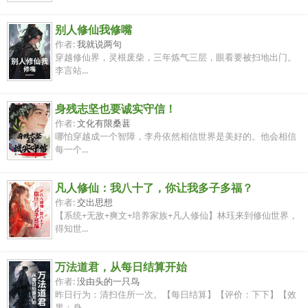
别人修仙我修嘴
作者:
我就说两句
穿越修仙界，灵根废柴，三年炼气三层，眼看要被扫地出门。
李言站...
身残志坚也要诚实守信！
作者:
文化有限桑葚
哪怕穿越成一个智障，李舟依然相信世界是美好的。他会相信
每一个...
凡人修仙：我八十了，你让我多子多福？
作者:
交出思想
【系统+无敌+爽文+培养家族+凡人修仙】林珏来到修仙世界，
得知世...
万法道君，从每日结算开始
作者:
没由头的一只鸟
昨日行为：清扫住所一次。【每日结算】【评价：下下】【效
果：身...