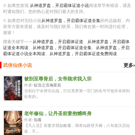
③ 如果您发现
从神道罗盘，开启霸体证道小说
阅读章节有错误，请及
时通知我们。您的热心是对我们最大的支持。
④ 如果您对完结小说
从神道罗盘，开启霸体证道全集
的作品版权、内
容等方面有质疑，请及时与我们联系，我们将在第一时间进行处理，
谢谢！
搜索关键字——
从神道罗盘，开启霸体证道
、
从神道罗盘，开启霸体
证道全本阅读
、
从神道罗盘，开启霸体证道全集
、
从神道罗盘，开启
霸体证道小说全本阅读
、
从神道罗盘，开启霸体证道免费阅读
武侠仙侠小说
更多›
被剖至尊骨后，女帝跪求我入宗
作者:
钲浩之浩瀚星辰
当初白宁余替宗出战，打出荒界第一宗门的名号可他并未得到
应有的...
老年修仙，让丹圣前妻抱憾终身
作者:
知着
【凡人流】前妻弃我如敝履，我有仙路登天梯；八旬老汉启仙
途，不...