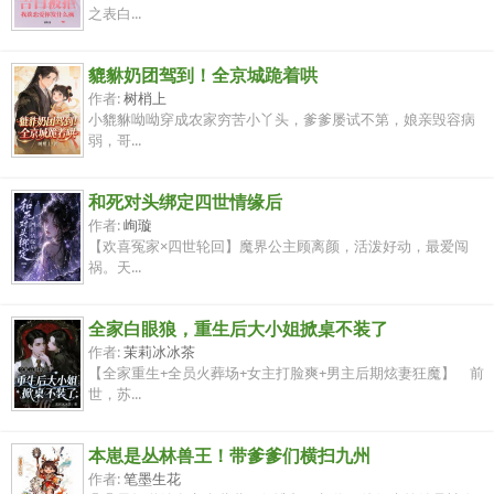
之表白...
貔貅奶团驾到！全京城跪着哄
作者:
树梢上
小貔貅呦呦穿成农家穷苦小丫头，爹爹屡试不第，娘亲毁容病
弱，哥...
和死对头绑定四世情缘后
作者:
峋璇
【欢喜冤家×四世轮回】魔界公主顾离颜，活泼好动，最爱闯
祸。天...
全家白眼狼，重生后大小姐掀桌不装了
作者:
茉莉冰冰茶
【全家重生+全员火葬场+女主打脸爽+男主后期炫妻狂魔】 前
世，苏...
本崽是丛林兽王！带爹爹们横扫九州
作者:
笔墨生花