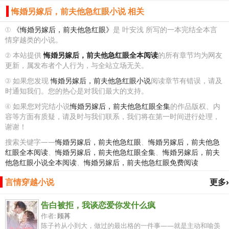
悔婚另嫁后，前夫他急红眼小说 相关
①
《悔婚另嫁后，前夫他急红眼》
是 叶安浅 所写的一本完结全本言
情穿越类的小说。
② 本站提供
悔婚另嫁后，前夫他急红眼全本阅读
的所有章节均为网友
更新，属发布者个人行为，与全站立场无关。
③ 如果您发现
悔婚另嫁后，前夫他急红眼小说
阅读章节有错误，请及
时通知我们。您的热心是对我们最大的支持。
④ 如果您对完结小说
悔婚另嫁后，前夫他急红眼全集
的作品版权、内
容等方面有质疑，请及时与我们联系，我们将在第一时间进行处理，
谢谢！
搜索关键字——
悔婚另嫁后，前夫他急红眼
、
悔婚另嫁后，前夫他急
红眼全本阅读
、
悔婚另嫁后，前夫他急红眼全集
、
悔婚另嫁后，前夫
他急红眼小说全本阅读
、
悔婚另嫁后，前夫他急红眼免费阅读
言情穿越小说
更多›
告白被拒，我谈恋爱你发什么疯
作者:
顾苒
陈子衿从小到大，做过的最出格的一件事——就是主动和喻羡