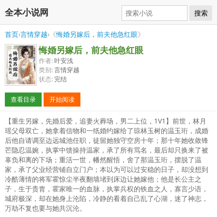
全本小说网
搜索
首页
›
言情穿越
›《
悔婚另嫁后，前夫他急红眼
》
悔婚另嫁后，前夫他急红眼
作者:
叶安浅
类别:
言情穿越
状态:
完结
查看目录
开始阅读
【重生另嫁，先婚后爱，追妻火葬场，男二上位，1V1】前世，林月
瑶父母双亡，她拿着信物和一纸婚约嫁给了琼林玉树的温玉珩，成婚
后他自请调至边远城池任职，徒留她独守空房十年；那十年她收敛锋
芒隐忍温婉，执掌中馈操持温家，承了所有骂名，最后却只换来了被
辜负和离的下场；重活一世，幡然醒悟，舍了那温玉珩，摆脱了温
家，承了父业经营铺自立门户；本以为可以过安稳的日子，却没想到
冷酷薄情的将军霍惊尘半夜翻墙堵到床边让她嫁他；他是长公主之
子，生于贵胄，霍家唯一的血脉，执掌兵权的铁血之人，寡言少语，
城府极深，却在她身上沦陷，冷静的看着自己乱了心湖，迷了神志，
万劫不复也要与她共沉沦。