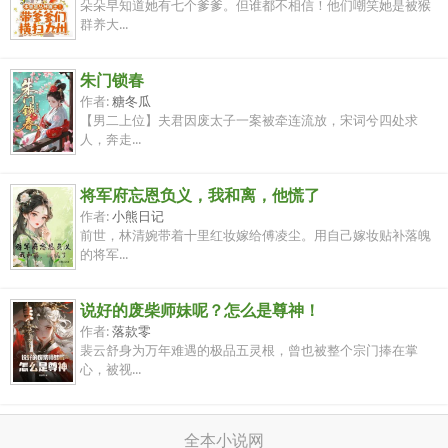
朵朵早知道她有七个爹爹。但谁都不相信！他们嘲笑她是被猴
群养大...
朱门锁春
作者:
糖冬瓜
【男二上位】夫君因废太子一案被牵连流放，宋词兮四处求
人，奔走...
将军府忘恩负义，我和离，他慌了
作者:
小熊日记
前世，林清婉带着十里红妆嫁给傅凌尘。用自己嫁妆贴补落魄
的将军...
说好的废柴师妹呢？怎么是尊神！
作者:
落款零
裴云舒身为万年难遇的极品五灵根，曾也被整个宗门捧在掌
心，被视...
全本小说网