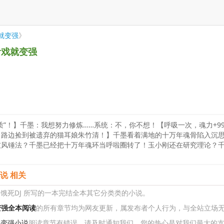
就变强
》
看戏就变强
”！】千墨：我想努力修炼……系统：不，你不想！【呼吸一次，魂力+9
路边捡到被遗弃的猫耳娘朱竹清！】千墨看着满地的十万年魂骨陷入沉思
披风锤法？千墨已经把十万年魂环当呼啦圈转了！玉小刚还在研究理论？
说 相关
 饿死DJ 所写的一本完结全本其它分类类的小说。
变强全本阅读
的所有章节均为网友更新，属发布者个人行为，与全站立场
就变强小说
阅读章节有错误，请及时通知我们。您的热心是对我们最大的