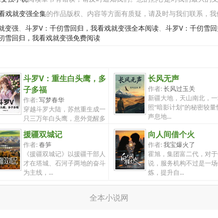
看戏就变强全集
的作品版权、内容等方面有质疑，请及时与我们联系，我
就变强
、
斗罗V：千仞雪回归，我看戏就变强全本阅读
、
斗罗V：千仞雪
千仞雪回归，我看戏就变强免费阅读
斗罗V：重生白头鹰，多
长风无声
子多福
作者:
长风过玉关
新疆大地，天山南北，一
作者:
写梦春华
照“暗影计划”的秘密较量
穿越斗罗大陆，苏然重生成一
声息地...
只三万年白头鹰，意外觉醒多
子多福系...
援疆双城记
向人间借个火
作者:
春笋
作者:
我宝爆火了
《援疆双城记》以援疆干部人
霍旭，集团富二代，对于
才在塔城、石河子两地的奋斗
说，服务机构不过是一场
为主线，...
炼，提升自...
全本小说网