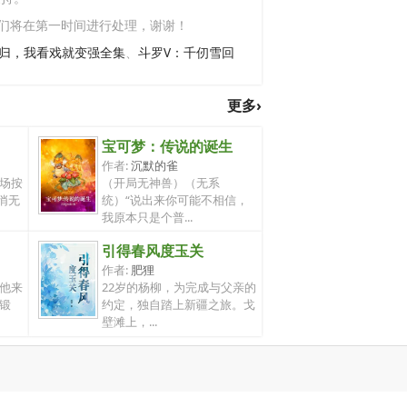
们将在第一时间进行处理，谢谢！
回归，我看戏就变强全集
、
斗罗V：千仞雪回
更多›
宝可梦：传说的诞生
作者:
沉默的雀
场按
（开局无神兽）（无系
悄无
统）“说出来你可能不相信，
我原本只是个普...
引得春风度玉关
作者:
肥狸
他来
22岁的杨柳，为完成与父亲的
锻
约定，独自踏上新疆之旅。戈
壁滩上，...