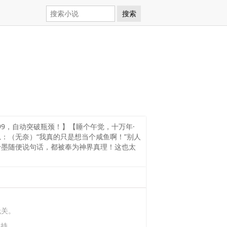
搜索
99，自动突破瓶颈！】【睡个午觉，十万年·
：（无奈）“我真的只是想当个咸鱼啊！”别人
千墨随便说句话，都被奉为神界真理！这也太
无关。
支持。