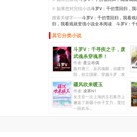
④ 如果您对完结小说
斗罗V：千仞雪回归，我
搜索关键字——
斗罗V：千仞雪回归，我看戏
归，我看戏就变强小说全本阅读
、
斗罗V：
其它分类小说
斗罗V：千寻疾之子，废
武魂杀穿魂界！
作者:
星尘布偶
敌对唐三，反武魂殿，自建学
院，创立国家。穿越斗罗，发
现自己成...
疆风吹来暖玉
作者:
凌寒N1
女主在一次上海的玉石集市上
邂逅了新疆小伙子艾力，度过
一段欢乐...