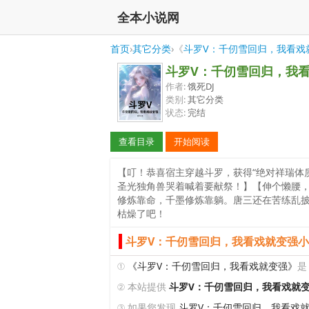
全本小说网
首页
›
其它分类
›《
斗罗V：千仞雪回归，我看戏
斗罗V：千仞雪回归，我
作者:
饿死DJ
类别:
其它分类
状态:
完结
查看目录
开始阅读
【叮！恭喜宿主穿越斗罗，获得“绝对祥瑞体质
圣光独角兽哭着喊着要献祭！】【伸个懒腰，
修炼靠命，千墨修炼靠躺。唐三还在苦练乱
枯燥了吧！
斗罗V：千仞雪回归，我看戏就变强小
①
《斗罗V：千仞雪回归，我看戏就变强》
是
② 本站提供
斗罗V：千仞雪回归，我看戏就
③ 如果您发现
斗罗V：千仞雪回归，我看戏