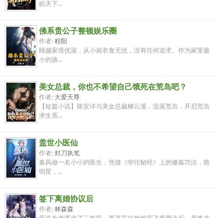
睨天下...
佛系贵公子整顿娱乐圈
作者:
程阳
顾越家境优渥，从小就衣食无忧，没有任何追求。作为家里最
小的孩...
美女总裁，你也不希望自己饿死在荒岛吧？
作者:
大爱天尊
【短篇小说】陈安详与美女总裁柳云溪，流落荒岛，开启荒岛
求生系...
盖世小医仙
作者:
封刀执笔
秦风做一名小小的医生，凭借《华佗秘经》上的修炼功法，救
明星，...
签下离婚协议后
作者:
林森森