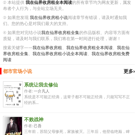
② 本站提供
我在仙界收房租全本阅读
的所有章节均为网友更新，属发
布者个人行为，与全站立场无关。
③ 如果您发现
我在仙界收房租小说
阅读章节有错误，请及时通知我
们。您的热心是对我们最大的支持。
④ 如果您对完结小说
我在仙界收房租全集
的作品版权、内容等方面有
质疑，请及时与我们联系，我们将在第一时间进行处理，谢谢！
搜索关键字——
我在仙界收房租
、
我在仙界收房租全本阅读
、
我在仙
界收房租全集
、
我在仙界收房租小说全本阅读
、
我在仙界收房租免费
阅读
都市官场小说
更多›
系统让我去修仙
作者:
一介凡人
系统是不可能正经滴，这辈子都不可能正经滴，只能写写不正
经的系...
不败战神
作者:
己吾
三年前，苏陌父母惨死，家族被灭。三年后，他登临绝巅，睥