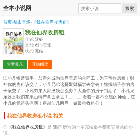
全本小说网
搜索
首页
›
都市官场
›《
我在仙界收房租
》
我在仙界收房租
作者:
迷虾
类别:
都市官场
状态:
完结
查看目录
开始阅读
江小凡惨遭毒手，却意外成为仙界天庭的合同工，为玉帝收房租！财
神你的房租该交了，小凡兄弟这是聚财福拿去拿去！嫦娥仙子你的房
子该交了，小凡弟弟人家没钱怎么办？大圣你的房子到期了，小凡兄
弟这是我们花果山特产拿去拿去！…………看着一群不交租的神仙，江
小凡的觉得头痛啊！穿越仙凡两界，做最帅收租公！
我在仙界收房租小说 相关
①
《我在仙界收房租》
是 迷虾 所写的一本完结全本都市官场类的小
说。