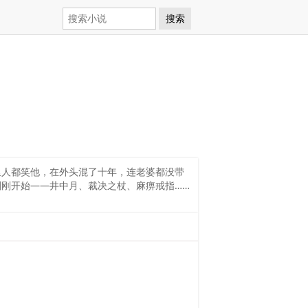
搜索
里人都笑他，在外头混了十年，连老婆都没带
刚开始——井中月、裁决之杖、麻痹戒指……