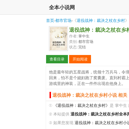
全本小说网
首页
›
都市官场
›《
退役战神：裁决之杖在乡村
》
退役战神：裁决之杖在乡
作者:
掌中生
类别:
都市官场
状态:
完结
查看目录
开始阅读
他是最年轻的五星战将，统领十万兵马，令
回来，怕不是个媳妇跑了窝囊废。直到村霸
游戏里的神装，正在一件件出现在他身上。
退役战神：裁决之杖在乡村小说 相关
①
《退役战神：裁决之杖在乡村》
是 掌中生
② 本站提供
退役战神：裁决之杖在乡村全本
③ 如果您发现
退役战神：裁决之杖在乡村小