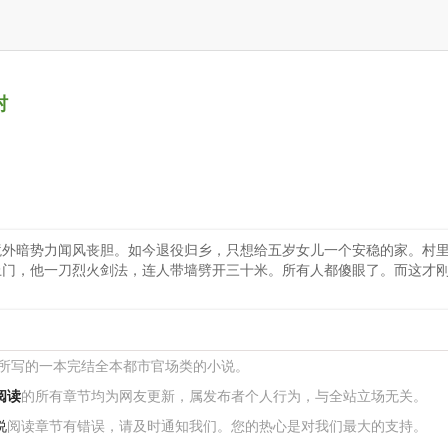
村
境外暗势力闻风丧胆。如今退役归乡，只想给五岁女儿一个安稳的家。村
上门，他一刀烈火剑法，连人带墙劈开三十米。所有人都傻眼了。而这才刚
 所写的一本完结全本都市官场类的小说。
阅读
的所有章节均为网友更新，属发布者个人行为，与全站立场无关。
说
阅读章节有错误，请及时通知我们。您的热心是对我们最大的支持。