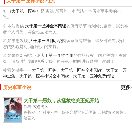
大干第一匠神小说 相关
①
《大干第一匠神》
是 离漾 所写的一本完结全本历史军事类的小
说。
② 本站提供
大干第一匠神全本阅读
的所有章节均为网友更新，属发布
者个人行为，与全站立场无关。
③ 如果您发现
大干第一匠神小说
阅读章节有错误，请及时通知我们。
您的热心是对我们最大的支持。
④ 如果您对完结小说
大干第一匠神全集
的作品版权、内容等方面有质
疑，请及时与我们联系，我们将在第一时间进行处理，谢谢！
搜索关键字——
大干第一匠神
、
大干第一匠神全本阅读
、
大干第一匠
神全集
、
大干第一匠神小说全本阅读
、
大干第一匠神免费阅读
历史军事小说
更多›
大干第一恶奴，从拯救绝美王妃开始
作者:
夜色随风
陈长安十年科举不中，好不容易写下治国策，还被冒名顶替，
陷害入...