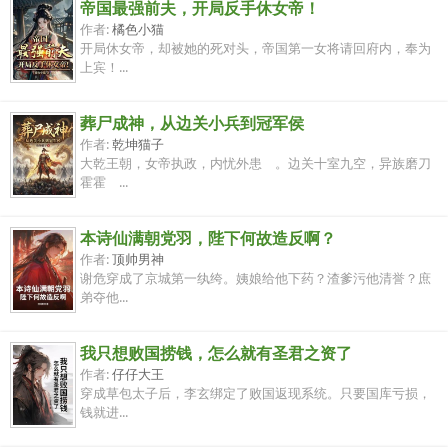
帝国最强前夫，开局反手休女帝！
作者:
橘色小猫
开局休女帝，却被她的死对头，帝国第一女将请回府内，奉为
上宾！...
葬尸成神，从边关小兵到冠军侯
作者:
乾坤猫子
大乾王朝，女帝执政，内忧外患 。边关十室九空，异族磨刀
霍霍 ...
本诗仙满朝党羽，陛下何故造反啊？
作者:
顶帅男神
谢危穿成了京城第一纨绔。姨娘给他下药？渣爹污他清誉？庶
弟夺他...
我只想败国捞钱，怎么就有圣君之资了
作者:
仔仔大王
穿成草包太子后，李玄绑定了败国返现系统。只要国库亏损，
钱就进...