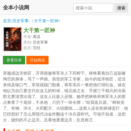
全本小说网
搜索
首页
›
历史军事
›《
大干第一匠神
》
大干第一匠神
作者:
离漾
类别:
历史军事
状态:
完结
查看目录
开始阅读
穿越成边关铁匠，开局就被将军夫人下药榨干。林铁看着自己这副被
掏空的身体，骂了一声娘。前世的军工专家，如今的低等铁匠，还没
来得及喘口气，军痞就踹门勒索，将军亲兵一拳把他打得吐血。就在
他以为自己要交代在这儿的时候，镇北侯之女、手握三千精兵的冷面
郡主萧清雪出现了。这女人比敌人还狠。她早把林铁和将军夫人的那
点事查了个底掉，不杀他，只扔下一块令牌：“给我造兵器。”林铁笑
了。夹钢、淬火、火药配方、火铳图纸……这群人还在抡铁锤蛮打，他
已经想好了怎么用现代冶金炸翻这个冷兵器时代。可他不知道，这把
火，烧到的不止边关。且看他逐鹿边关，乱世称王