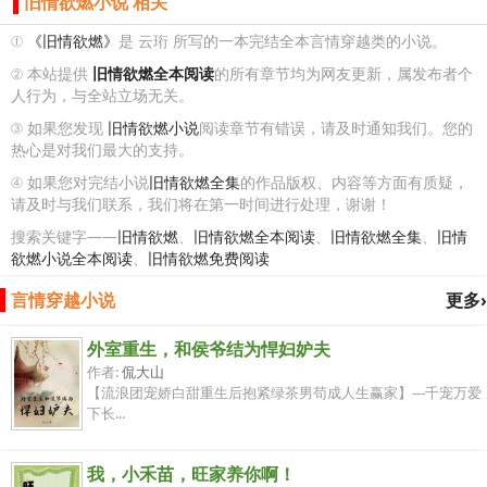
旧情欲燃小说 相关
①
《旧情欲燃》
是 云珩 所写的一本完结全本言情穿越类的小说。
② 本站提供
旧情欲燃全本阅读
的所有章节均为网友更新，属发布者个
人行为，与全站立场无关。
③ 如果您发现
旧情欲燃小说
阅读章节有错误，请及时通知我们。您的
热心是对我们最大的支持。
④ 如果您对完结小说
旧情欲燃全集
的作品版权、内容等方面有质疑，
请及时与我们联系，我们将在第一时间进行处理，谢谢！
搜索关键字——
旧情欲燃
、
旧情欲燃全本阅读
、
旧情欲燃全集
、
旧情
欲燃小说全本阅读
、
旧情欲燃免费阅读
言情穿越小说
更多›
外室重生，和侯爷结为悍妇妒夫
作者:
侃大山
【流浪团宠娇白甜重生后抱紧绿茶男苟成人生赢家】---千宠万爱
下长...
我，小禾苗，旺家养你啊！