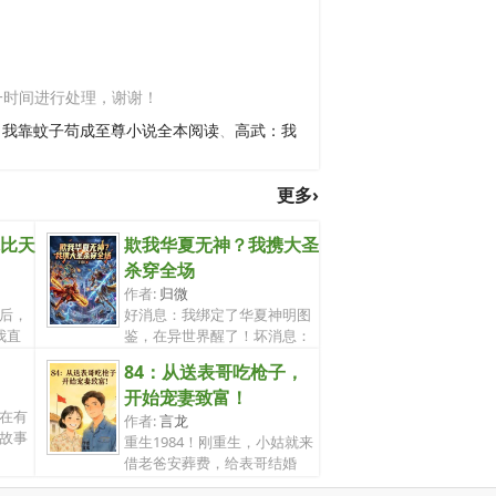
一时间进行处理，谢谢！
：我靠蚊子苟成至尊小说全本阅读
、
高武：我
更多›
比天
欺我华夏无神？我携大圣
杀穿全场
作者:
归微
后，
好消息：我绑定了华夏神明图
我直
鉴，在异世界醒了！坏消息：
西方神话...
84：从送表哥吃枪子，
开始宠妻致富！
在有
作者:
言龙
故事
重生1984！刚重生，小姑就来
借老爸安葬费，给表哥结婚
用？还要表...