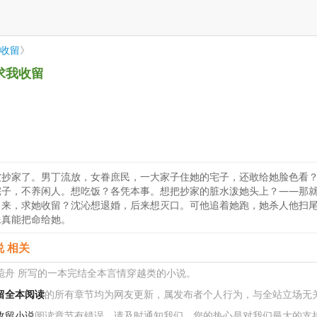
收留
》
求我收留
被抄家了。男丁流放，女眷庶民，一大家子住她的宅子，还敢给她脸色看
宅子，不养闲人。想吃饭？各凭本事。想把抄家的脏水泼她头上？——那
出来，求她收留？沈沁想退婚，后来想灭口。可他追着她跑，她杀人他扫
像真能把命给她。
 相关
 菀舟 所写的一本完结全本言情穿越类的小说。
留全本阅读
的所有章节均为网友更新，属发布者个人行为，与全站立场无
收留小说
阅读章节有错误，请及时通知我们。您的热心是对我们最大的支