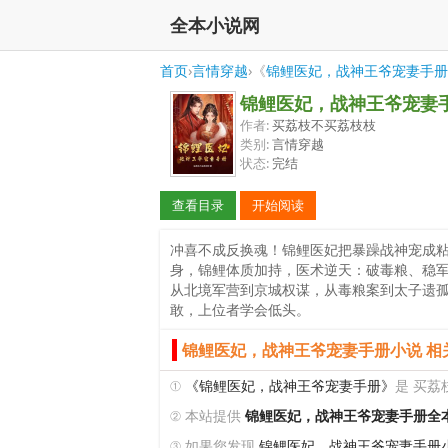
全本小说网
首页
›
言情穿越
›《
锦鲤医妃，战神王爷宠妻手册
锦鲤医妃，战神王爷宠妻
作者:
买荔枝不买荔枝枝
类别:
言情穿越
状态:
完结
查看目录
开始阅读
冲喜不成反换魂！锦鲤医妃把暴躁战神宠成粘
身，锦鲤体质加持，医术逆天：破毒粮、稳军
从北境军营到京城权谋，从毒粮案到太子遗
敢，上位者学会低头。
锦鲤医妃，战神王爷宠妻手册小说 相
①
《锦鲤医妃，战神王爷宠妻手册》
是 买
② 本站提供
锦鲤医妃，战神王爷宠妻手册全
③ 如果您发现
锦鲤医妃，战神王爷宠妻手册