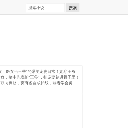
搜索
女，医女当王爷”的爆笑宠妻日常！她穿王爷
敌，暗中兜底护“王爷”，把宠妻刻进骨子里！
有双向奔赴，爽有各自成长线，弱者学会勇