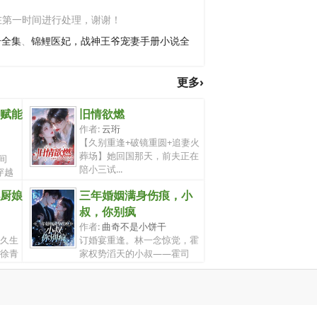
在第一时间进行处理，谢谢！
册全集
、
锦鲤医妃，战神王爷宠妻手册小说全
更多›
赋能
旧情欲燃
作者:
云珩
【久别重逢+破镜重圆+追妻火
葬场】她回国那天，前夫正在
间
陪小三试...
穿越
厨娘
三年婚姻满身伤痕，小
叔，你别疯
作者:
曲奇不是小饼干
日久生
订婚宴重逢。林一念惊觉，霍
，徐青
家权势滔天的小叔——霍司
宇，竟是她...