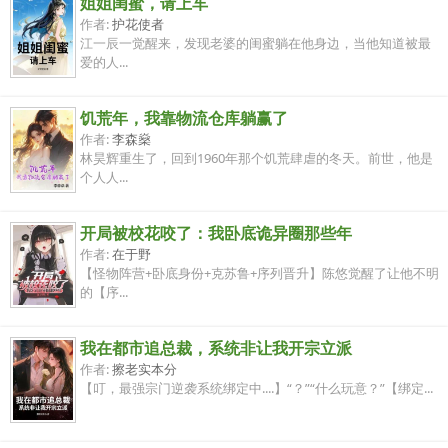
姐姐闺蜜，请上车
作者:
护花使者
江一辰一觉醒来，发现老婆的闺蜜躺在他身边，当他知道被最
爱的人...
饥荒年，我靠物流仓库躺赢了
作者:
李森燊
林昊辉重生了，回到1960年那个饥荒肆虐的冬天。前世，他是
个人人...
开局被校花咬了：我卧底诡异圈那些年
作者:
在于野
【怪物阵营+卧底身份+克苏鲁+序列晋升】陈悠觉醒了让他不明
的【序...
我在都市追总裁，系统非让我开宗立派
作者:
擦老实本分
【叮，最强宗门逆袭系统绑定中....】“？”“什么玩意？”【绑定...