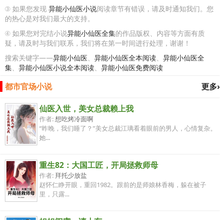
③ 如果您发现
异能小仙医小说
阅读章节有错误，请及时通知我们。您
的热心是对我们最大的支持。
④ 如果您对完结小说
异能小仙医全集
的作品版权、内容等方面有质
疑，请及时与我们联系，我们将在第一时间进行处理，谢谢！
搜索关键字——
异能小仙医
、
异能小仙医全本阅读
、
异能小仙医全
集
、
异能小仙医小说全本阅读
、
异能小仙医免费阅读
都市官场小说
更多›
仙医入世，美女总裁赖上我
作者:
想吃烤冷面啊
“昨晚，我们睡了？”美女总裁江璃看着眼前的男人，心情复杂。
她...
重生82：大国工匠，开局拯救师母
作者:
拜托少放盐
赵怀仁睁开眼，重回1982。跟前的是师娘林香梅，躲在被子
里，只露...