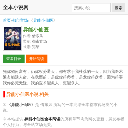
全本小说网
搜索
首页
›
都市官场
›《
异能小仙医
》
异能小仙医
作者:
借东风
类别:
都市官场
状态:
完结
查看目录
开始阅读
凭你如何富有，仍你权势通天，都有求于我杜荔的一天，因为我医术
通玄能活人命。在我面前，是虎你得爬着，是龙你得盘着，因为得罪
我你必死无疑。我的医术能救人，更能杀人。
异能小仙医小说 相关
①
《异能小仙医》
是 借东风 所写的一本完结全本都市官场类的小
说。
② 本站提供
异能小仙医全本阅读
的所有章节均为网友更新，属发布者
个人行为，与全站立场无关。