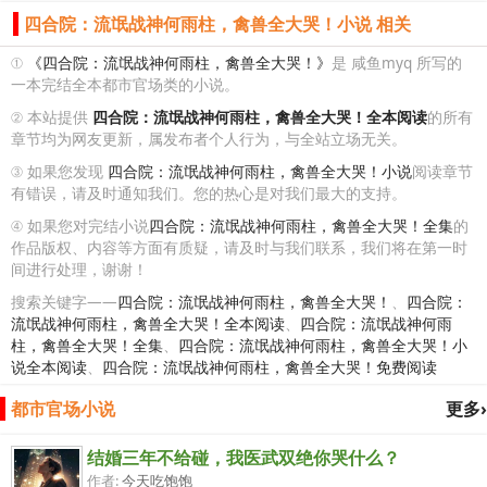
四合院：流氓战神何雨柱，禽兽全大哭！小说 相关
①
《四合院：流氓战神何雨柱，禽兽全大哭！》
是 咸鱼myq 所写的
一本完结全本都市官场类的小说。
② 本站提供
四合院：流氓战神何雨柱，禽兽全大哭！全本阅读
的所有
章节均为网友更新，属发布者个人行为，与全站立场无关。
③ 如果您发现
四合院：流氓战神何雨柱，禽兽全大哭！小说
阅读章节
有错误，请及时通知我们。您的热心是对我们最大的支持。
④ 如果您对完结小说
四合院：流氓战神何雨柱，禽兽全大哭！全集
的
作品版权、内容等方面有质疑，请及时与我们联系，我们将在第一时
间进行处理，谢谢！
搜索关键字——
四合院：流氓战神何雨柱，禽兽全大哭！
、
四合院：
流氓战神何雨柱，禽兽全大哭！全本阅读
、
四合院：流氓战神何雨
柱，禽兽全大哭！全集
、
四合院：流氓战神何雨柱，禽兽全大哭！小
说全本阅读
、
四合院：流氓战神何雨柱，禽兽全大哭！免费阅读
都市官场小说
更多›
结婚三年不给碰，我医武双绝你哭什么？
作者:
今天吃饱饱