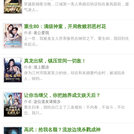
穿越新婚夜当晚，江城第一美人将婚后协议拍在秦风面前，盛
气凌人...
重生80：满级神童，开局救赎邪恶村花
作者:
老公爱我
上一世，我被臭女人所害惨死在钢管之下。重生80，我回到生
命起点...
真龙出狱，镇压世间一切敌！
作者:
漠上图凉
身为江州市陈家富少的他，却在和未婚妻约会时，被诬陷杀
人，锒铛...
让你当继父，你把她养成文娱天后？
作者:
这位道友请留步
重生归来，我给自己立了三条规矩：不内卷，不奋斗，不社
交。我只...
高武：抢我名额？流放边境杀戮成神