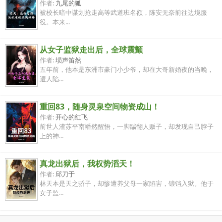
作者:
九尾的狐
被校长暗中谋划抢走高等武道班名额，陈安无奈前往边境服
役。本来...
从女子监狱走出后，全球震颤
作者:
埙声笛然
五年前，他本是东洲市豪门小少爷，却在大哥新婚夜的当晚，
遭人陷...
重回83，随身灵泉空间物资成山！
作者:
开心的红飞
前世人渣苏平南幡然醒悟，一脚踹翻人贩子，却发现自己脖子
上的神...
真龙出狱后，我权势滔天！
作者:
邱刀于
林天本是天之骄子，却惨遭养父母一家陷害，锒铛入狱。他于
女子监...