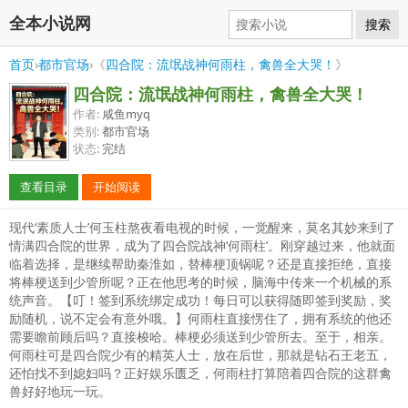
全本小说网
搜索
首页
›
都市官场
›《
四合院：流氓战神何雨柱，禽兽全大哭！
》
四合院：流氓战神何雨柱，禽兽全大哭！
作者:
咸鱼myq
类别:
都市官场
状态:
完结
查看目录
开始阅读
现代‘素质人士’何玉柱熬夜看电视的时候，一觉醒来，莫名其妙来到了
情满四合院的世界，成为了四合院战神‘何雨柱’。刚穿越过来，他就面
临着选择，是继续帮助秦淮如，替棒梗顶锅呢？还是直接拒绝，直接
将棒梗送到少管所呢？正在他思考的时候，脑海中传来一个机械的系
统声音。【叮！签到系统绑定成功！每日可以获得随即签到奖励，奖
励随机，说不定会有意外哦。】何雨柱直接愣住了，拥有系统的他还
需要瞻前顾后吗？直接梭哈。棒梗必须送到少管所去。至于，相亲。
何雨柱可是四合院少有的精英人士，放在后世，那就是钻石王老五，
还怕找不到媳妇吗？正好娱乐匮乏，何雨柱打算陪着四合院的这群禽
兽好好地玩一玩。