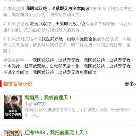
② 本站提供
我医武双绝，出狱即无敌全本阅读
的所有章节均为网友更
新，属发布者个人行为，与全站立场无关。
③ 如果您发现
我医武双绝，出狱即无敌小说
阅读章节有错误，请及时
通知我们。您的热心是对我们最大的支持。
④ 如果您对完结小说
我医武双绝，出狱即无敌全集
的作品版权、内容
等方面有质疑，请及时与我们联系，我们将在第一时间进行处理，谢
谢！
搜索关键字——
我医武双绝，出狱即无敌
、
我医武双绝，出狱即无敌
全本阅读
、
我医武双绝，出狱即无敌全集
、
我医武双绝，出狱即无敌
小说全本阅读
、
我医武双绝，出狱即无敌免费阅读
都市官场小说
更多›
离婚后，我权势通天！
作者:
柳下刀
魏源因为受过苏清雪爷爷大恩，才甘愿隐姓埋名，于她结婚三
年，他...
赶海1983，我把前妻宠上天！