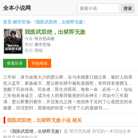
全本小说网
搜索
首页
›
都市官场
›《
我医武双绝，出狱即无敌
》
我医武双绝，出狱即无敌
作者:
明月照高楼
类别:
都市官场
状态:
完结
查看目录
开始阅读
三年前，身为金陵大少的楚云桥，在与未婚妻订婚之夜，被奸人陷害
投入监牢，家族破灭，楚云桥在狱中被欺凌濒死，幸而得老者赠玉，
觉醒了司命传承。司命者，医生亦医死，每救一命，必杀一人！短短
三年他杀身成王，成为令人胆寒而敬畏的司命神王！而如今三年期
满，楚云桥重归都市，开启复仇之路！他也终于见到了心底想念的未
婚妻，但没想到，迎接他的却是一封变了心的退婚书……
我医武双绝，出狱即无敌小说 相关
①
《我医武双绝，出狱即无敌》
是 明月照高楼 所写的一本完结全本
都市官场类的小说。