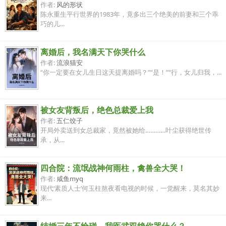
作者:
风的形状
陈永重生平行世界的1983年，竟多出三个绝美的前妻和三个乖
巧的儿...
离婚后，我名满天下你哭什么
作者:
流浪猫安
“你一定要在女儿生日这天提离婚吗？”“是！”“行，女儿归我，...
被女友背叛后，绝色总裁爱上我
作者:
五仁饺子
开局外卖送到女总裁家，竟然被她给…………叶尘获得绝世传
承，从...
四合院：流氓战神何雨柱，禽兽全大哭！
作者:
咸鱼myq
现代‘素质人士’何玉柱熬夜看电视的时候，一觉醒来，莫名其妙
来...