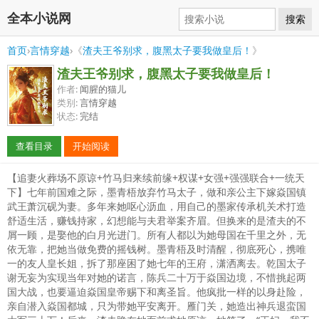
全本小说网
搜索
首页
›
言情穿越
›《
渣夫王爷别求，腹黑太子要我做皇后！
》
渣夫王爷别求，腹黑太子要我做皇后！
作者:
闻腥的猫儿
类别:
言情穿越
状态:
完结
查看目录
开始阅读
【追妻火葬场不原谅+竹马归来续前缘+权谋+女强+强强联合+一统天
下】七年前国难之际，墨青梧放弃竹马太子，做和亲公主下嫁焱国镇
武王萧沉砚为妻。多年来她呕心沥血，用自己的墨家传承机关术打造
舒适生活，赚钱持家，幻想能与夫君举案齐眉。但换来的是渣夫的不
屑一顾，是娶他的白月光进门。所有人都以为她母国在千里之外，无
依无靠，把她当做免费的摇钱树。墨青梧及时清醒，彻底死心，携唯
一的友人皇长姐，拆了那座困了她七年的王府，潇洒离去。乾国太子
谢无妄为实现当年对她的诺言，陈兵二十万于焱国边境，不惜挑起两
国大战，也要逼迫焱国皇帝赐下和离圣旨。他疯批一样的以身赴险，
亲自潜入焱国都城，只为带她平安离开。雁门关，她造出神兵退蛮国