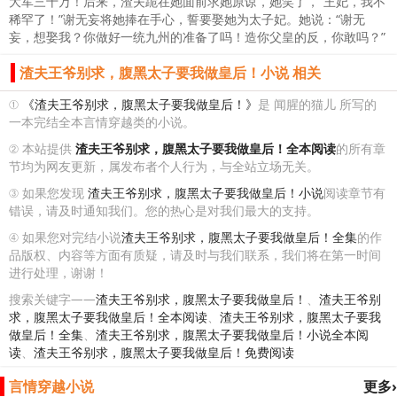
大军三十万！后来，渣夫跪在她面前求她原谅，她笑了，“王妃，我不
稀罕了！”谢无妄将她捧在手心，誓要娶她为太子妃。她说：“谢无
妄，想娶我？你做好一统九州的准备了吗！造你父皇的反，你敢吗？”
渣夫王爷别求，腹黑太子要我做皇后！小说 相关
①
《渣夫王爷别求，腹黑太子要我做皇后！》
是 闻腥的猫儿 所写的
一本完结全本言情穿越类的小说。
② 本站提供
渣夫王爷别求，腹黑太子要我做皇后！全本阅读
的所有章
节均为网友更新，属发布者个人行为，与全站立场无关。
③ 如果您发现
渣夫王爷别求，腹黑太子要我做皇后！小说
阅读章节有
错误，请及时通知我们。您的热心是对我们最大的支持。
④ 如果您对完结小说
渣夫王爷别求，腹黑太子要我做皇后！全集
的作
品版权、内容等方面有质疑，请及时与我们联系，我们将在第一时间
进行处理，谢谢！
搜索关键字——
渣夫王爷别求，腹黑太子要我做皇后！
、
渣夫王爷别
求，腹黑太子要我做皇后！全本阅读
、
渣夫王爷别求，腹黑太子要我
做皇后！全集
、
渣夫王爷别求，腹黑太子要我做皇后！小说全本阅
读
、
渣夫王爷别求，腹黑太子要我做皇后！免费阅读
言情穿越小说
更多›