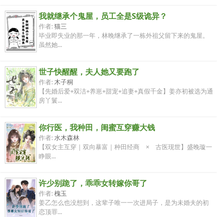
我就继承个鬼屋，员工全是S级诡异？
作者:
猫三
毕业即失业的那一年，林晚继承了一栋外祖父留下来的鬼屋。
虽然她...
世子快醒醒，夫人她又要跑了
作者:
木子桐
【先婚后爱+双洁+养崽+甜宠+追妻+真假千金】姜亦初被选为通
房丫鬟...
你行医，我种田，闺蜜互穿赚大钱
作者:
水木森林
【双女主互穿｜双向暴富｜种田经商 × 古医现世】盛晚璇一
睁眼...
许少别跪了，乖乖女转嫁你哥了
作者:
槐玉
姜乙怎么也没想到，这辈子唯一一次进局子，是为未婚夫的初
恋顶罪...