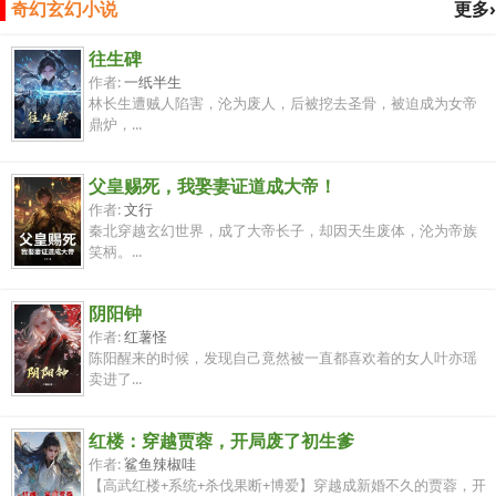
奇幻玄幻小说
更多›
往生碑
作者:
一纸半生
林长生遭贼人陷害，沦为废人，后被挖去圣骨，被迫成为女帝
鼎炉，...
父皇赐死，我娶妻证道成大帝！
作者:
文行
秦北穿越玄幻世界，成了大帝长子，却因天生废体，沦为帝族
笑柄。...
阴阳钟
作者:
红薯怪
陈阳醒来的时候，发现自己竟然被一直都喜欢着的女人叶亦瑶
卖进了...
红楼：穿越贾蓉，开局废了初生爹
作者:
鲨鱼辣椒哇
【高武红楼+系统+杀伐果断+博爱】穿越成新婚不久的贾蓉，开