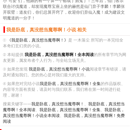
小“可爱”们，他娘的有一个算一个都成了酒鬼了！三年后，仙门各宗
联合讨伐魔道，却发现魔尊宝座上坐的赫然是仙门弃子李麟！李麟张
开双臂：道友们，你们总算开窍了，欢迎你们弃仙入魔！成为建设文
明魔道的一分子！
我是卧底，真没想当魔尊啊！小说 相关
①
《我是卧底，真没想当魔尊啊！》
是 一木落尘 所写的一本完结全
本奇幻玄幻类的小说。
② 本站提供
我是卧底，真没想当魔尊啊！全本阅读
的所有章节均为网
友更新，属发布者个人行为，与全站立场无关。
③ 如果您发现
我是卧底，真没想当魔尊啊！小说
阅读章节有错误，请
及时通知我们。您的热心是对我们最大的支持。
④ 如果您对完结小说
我是卧底，真没想当魔尊啊！全集
的作品版权、
内容等方面有质疑，请及时与我们联系，我们将在第一时间进行处
理，谢谢！
搜索关键字——
我是卧底，真没想当魔尊啊！
、
我是卧底，真没想当
魔尊啊！全本阅读
、
我是卧底，真没想当魔尊啊！全集
、
我是卧底，
真没想当魔尊啊！小说全本阅读
、
我是卧底，真没想当魔尊啊！免费
阅读