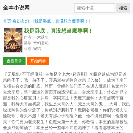
全本小说网
搜索
首页
›
奇幻玄幻
›《
我是卧底，真没想当魔尊啊！
》
我是卧底，真没想当魔尊啊！
作者:
一木落尘
类别:
奇幻玄幻
状态:
完结
查看目录
开始阅读
【无系统+不正经魔尊+主角是个老六+轻喜剧】李麟穿越成为混元道
宗的圣子，哦，前圣子，开局就被送往合欢宗【入赘】，成为了宗门
安插在合欢宗的卧底。然而，曾经的仙门圣子在进入魔道排名第六的
合欢宗后，整个魔道的画面开始逐渐扭曲。合欢宗宗主：什么炉鼎？
那是我的心肝宝贝！并肩一字同宗主！天魔宗魔种：大哥虐我千百
遍，我待大哥如初恋，我生是大哥的人，死是大哥的鬼……大哥，我已
经按照你的要求念了，你就别折腾我了！魔阴谷老祖：你们说老夫阴
险狡诈，老夫不服！老夫有那小子阴险？他，他不讲魔德啊！偷袭老
夫！你们要为老夫花生！血魔天第一天王：你敢信，本王的血藏被他
全换成葡萄酒了！本王已经一整年不知血滋味了！看看那些本王的