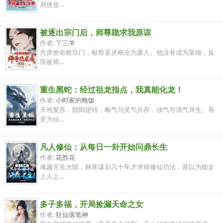
局便是...
被逐出宗门后，师尊跪求我原谅
作者:
丫三羊
方原舍命救宗门，献祭圣灵根沦为废人。他没有成为英雄，反
而被师...
重生黑蛇：经过祖龙指点，我真能化龙！
作者:
小时家的晚饭
天地复苏，阴阳逆转，晦气与灵气共存，浊气与清气并生。吞
灵为仙...
凡人修仙：从每日一卦开始问鼎长生
作者:
花胜花
魂越天玄大陆，林寒谋划几十年才求得修仙功法，原以为能走
上人上...
多子多福，开局捡漏天命之女
作者:
狂仙落笔神