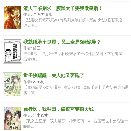
渣夫王爷别求，腹黑太子要我做皇后！
作者:
闻腥的猫儿
【追妻火葬场不原谅+竹马归来续前缘+权谋+女强+强强联合+一
统天下...
我就继承个鬼屋，员工全是S级诡异？
作者:
猫三
毕业即失业的那一年，林晚继承了一栋外祖父留下来的鬼屋。
虽然她...
世子快醒醒，夫人她又要跑了
作者:
木子桐
【先婚后爱+双洁+养崽+甜宠+追妻+真假千金】姜亦初被选为通
房丫鬟...
你行医，我种田，闺蜜互穿赚大钱
作者:
水木森林
【双女主互穿｜双向暴富｜种田经商 × 古医现世】盛晚璇一
睁眼...