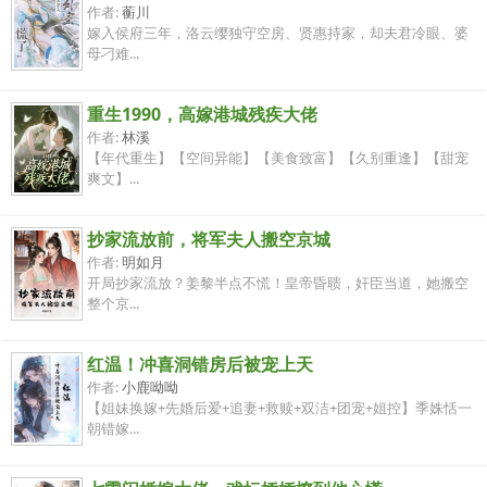
作者:
蘅川
嫁入侯府三年，洛云缨独守空房、贤惠持家，却夫君冷眼、婆
母刁难...
重生1990，高嫁港城残疾大佬
作者:
林溪
【年代重生】【空间异能】【美食致富】【久别重逢】【甜宠
爽文】...
抄家流放前，将军夫人搬空京城
作者:
明如月
开局抄家流放？姜黎半点不慌！皇帝昏聩，奸臣当道，她搬空
整个京...
红温！冲喜洞错房后被宠上天
作者:
小鹿呦呦
【姐妹换嫁+先婚后爱+追妻+救赎+双洁+团宠+姐控】季姝恬一
朝错嫁...