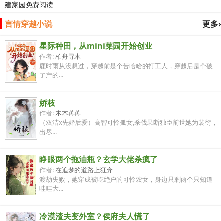
建家园免费阅读
言情穿越小说
更多›
星际种田，从mini菜园开始创业
作者:
柏舟寻木
鹿时雨从没想过，穿越前是个苦哈哈的打工人，穿越后是个破
了产的...
娇枝
作者:
木木苒苒
（双洁x先婚后爱）高智可怜孤女,杀伐果断独臣前世她为裴衍，
出尽...
睁眼两个拖油瓶？玄学大佬杀疯了
作者:
在追梦的道路上狂奔
渡劫失败，她穿成被吃绝户的可怜农女，身边只剩两个只知道
哇哇大...
冷漠渣夫变外室？侯府夫人慌了