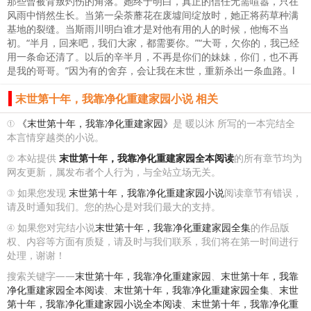
那些曾被背叛灼伤的角落。她终于明白，真正的信任无需喧嚣，只在
风雨中悄然生长。当第一朵荼蘼花在废墟间绽放时，她正将药草种满
基地的裂缝。当斯雨川明白谁才是对他有用的人的时候，他悔不当
初。“半月，回来吧，我们大家，都需要你。”“大哥，欠你的，我已经
用一条命还清了。以后的辛半月，不再是你们的妹妹，你们，也不再
是我的哥哥。”因为有的舍弃，会让我在末世，重新杀出一条血路。l
末世第十年，我靠净化重建家园小说 相关
①
《末世第十年，我靠净化重建家园》
是 暖以沐 所写的一本完结全
本言情穿越类的小说。
② 本站提供
末世第十年，我靠净化重建家园全本阅读
的所有章节均为
网友更新，属发布者个人行为，与全站立场无关。
③ 如果您发现
末世第十年，我靠净化重建家园小说
阅读章节有错误，
请及时通知我们。您的热心是对我们最大的支持。
④ 如果您对完结小说
末世第十年，我靠净化重建家园全集
的作品版
权、内容等方面有质疑，请及时与我们联系，我们将在第一时间进行
处理，谢谢！
搜索关键字——
末世第十年，我靠净化重建家园
、
末世第十年，我靠
净化重建家园全本阅读
、
末世第十年，我靠净化重建家园全集
、
末世
第十年，我靠净化重建家园小说全本阅读
、
末世第十年，我靠净化重