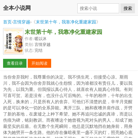
全本小说网
搜索
首页
›
言情穿越
›《
末世第十年，我靠净化重建家园
》
末世第十年，我靠净化重建家园
作者:
暖以沐
类别:
言情穿越
状态:
完结
查看目录
开始阅读
当你舍弃我时，我尊重你的决定。我不惧生死，但接受心凉。斯雨
川，我不会因为你舍弃我就心生怨恨，因为谁都没有责任儿，要以我
为先，以我为重。但我报以真心待人，就喜欢有人能真心待我。有则
可喜可贺。若是没有，也没什么可后悔的。十年的相伴，十年的出生
入死，换来的，只是所有人的舍弃。可他们不清楚的是，辛半月觉醒
的是可以净化一切的全系异能。离开三队，她和夜嗜并肩作战，开劈
了新的基地，在废墟之上种下希望。她不再追问忠诚的真谛，而是以
伤痕为碑，铭刻教训。而夜嗜这个她曾视为死对头的男人，却成了她
最坚实的后盾。在无数个生死瞬间，他总是沉默地挡在她身前，用身
体为她劈开一条生路。他的存在像暗夜里一盏不灭的灯，照亮她心底