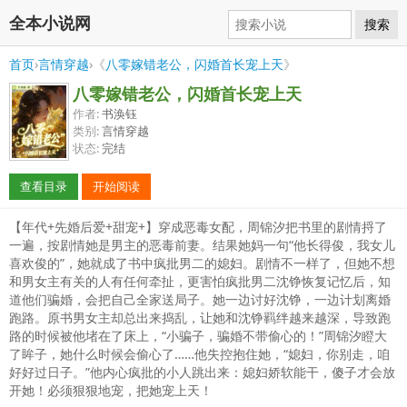
全本小说网
搜索
首页
›
言情穿越
›《
八零嫁错老公，闪婚首长宠上天
》
八零嫁错老公，闪婚首长宠上天
作者:
书涣钰
类别:
言情穿越
状态:
完结
查看目录
开始阅读
【年代+先婚后爱+甜宠+】穿成恶毒女配，周锦汐把书里的剧情捋了
一遍，按剧情她是男主的恶毒前妻。结果她妈一句“他长得俊，我女儿
喜欢俊的”，她就成了书中疯批男二的媳妇。剧情不一样了，但她不想
和男女主有关的人有任何牵扯，更害怕疯批男二沈铮恢复记忆后，知
道他们骗婚，会把自己全家送局子。她一边讨好沈铮，一边计划离婚
跑路。原书男女主却总出来捣乱，让她和沈铮羁绊越来越深，导致跑
路的时候被他堵在了床上，“小骗子，骗婚不带偷心的！”周锦汐瞪大
了眸子，她什么时候会偷心了……他失控抱住她，“媳妇，你别走，咱
好好过日子。”他内心疯批的小人跳出来：媳妇娇软能干，傻子才会放
开她！必须狠狠地宠，把她宠上天！