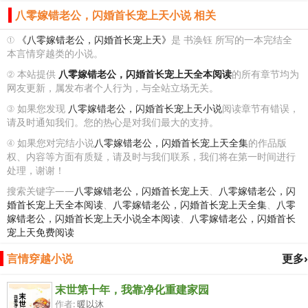
八零嫁错老公，闪婚首长宠上天小说 相关
①
《八零嫁错老公，闪婚首长宠上天》
是 书涣钰 所写的一本完结全
本言情穿越类的小说。
② 本站提供
八零嫁错老公，闪婚首长宠上天全本阅读
的所有章节均为
网友更新，属发布者个人行为，与全站立场无关。
③ 如果您发现
八零嫁错老公，闪婚首长宠上天小说
阅读章节有错误，
请及时通知我们。您的热心是对我们最大的支持。
④ 如果您对完结小说
八零嫁错老公，闪婚首长宠上天全集
的作品版
权、内容等方面有质疑，请及时与我们联系，我们将在第一时间进行
处理，谢谢！
搜索关键字——
八零嫁错老公，闪婚首长宠上天
、
八零嫁错老公，闪
婚首长宠上天全本阅读
、
八零嫁错老公，闪婚首长宠上天全集
、
八零
嫁错老公，闪婚首长宠上天小说全本阅读
、
八零嫁错老公，闪婚首长
宠上天免费阅读
言情穿越小说
更多›
末世第十年，我靠净化重建家园
作者:
暖以沐