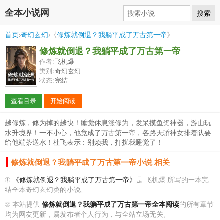
全本小说网
搜索
首页
›
奇幻玄幻
›《
修炼就倒退？我躺平成了万古第一帝
》
修炼就倒退？我躺平成了万古第一帝
作者:
飞机爆
类别:
奇幻玄幻
状态:
完结
查看目录
开始阅读
越修炼，修为掉的越快！睡觉休息涨修为，发呆摸鱼奖神器，游山玩
水升境界！一不小心，他竟成了万古第一帝，各路天骄神女排着队要
给他端茶送水！杜飞表示：别烦我，打扰我睡觉了！
修炼就倒退？我躺平成了万古第一帝小说 相关
①
《修炼就倒退？我躺平成了万古第一帝》
是 飞机爆 所写的一本完
结全本奇幻玄幻类的小说。
② 本站提供
修炼就倒退？我躺平成了万古第一帝全本阅读
的所有章节
均为网友更新，属发布者个人行为，与全站立场无关。