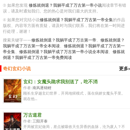
③ 如果您发现
修炼就倒退？我躺平成了万古第一帝小说
阅读章节有错
误，请及时通知我们。您的热心是对我们最大的支持。
④ 如果您对完结小说
修炼就倒退？我躺平成了万古第一帝全集
的作品
版权、内容等方面有质疑，请及时与我们联系，我们将在第一时间进
行处理，谢谢！
搜索关键字——
修炼就倒退？我躺平成了万古第一帝
、
修炼就倒退？
我躺平成了万古第一帝全本阅读
、
修炼就倒退？我躺平成了万古第一
帝全集
、
修炼就倒退？我躺平成了万古第一帝小说全本阅读
、
修炼就
倒退？我躺平成了万古第一帝免费阅读
奇幻玄幻小说
更多›
玄幻：女魔头跪求我别送了，吃不消
作者:
南风逐锦鲤
顾长生穿越玄幻世界，开局地狱模式，落在病娇女魔头手里。
就在他...
万古道君
作者:
三阳开泰
开局被宜妃做局，差点被吸收天生异香的血脉，沦为废人？不