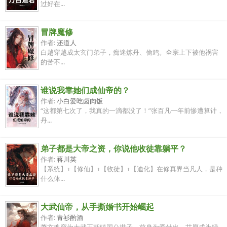
过好在...
冒牌魔修
作者:
还道人
白越穿越成太玄门弟子，痴迷炼丹、偷鸡。全宗上下被他祸害
的苦不...
谁说我靠她们成仙帝的？
作者:
小白爱吃卤肉饭
“这都第七次了，我真的一滴都没了！”张百凡一年前惨遭算计，
丹...
弟子都是大帝之资，你说他收徒靠躺平？
作者:
蒋川英
【系统】+【修仙】+【收徒】+【迪化】在修真界当凡人，是种
什么体...
大武仙帝，从手撕婚书开始崛起
作者:
青衫酌酒