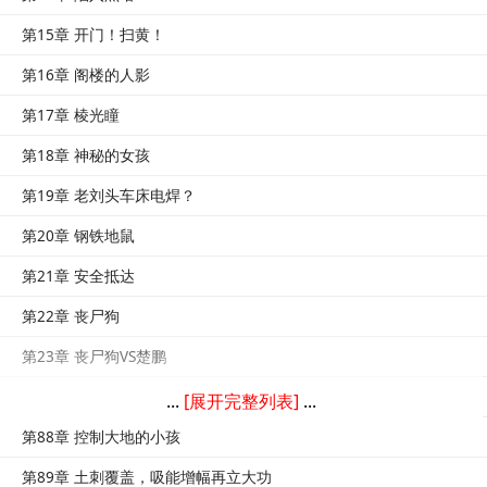
第15章 开门！扫黄！
第16章 阁楼的人影
第17章 棱光瞳
第18章 神秘的女孩
第19章 老刘头车床电焊？
第20章 钢铁地鼠
第21章 安全抵达
第22章 丧尸狗
第23章 丧尸狗VS楚鹏
第24章 追猎不休！
...
[展开完整列表]
...
第88章 控制大地的小孩
第89章 土刺覆盖，吸能增幅再立大功