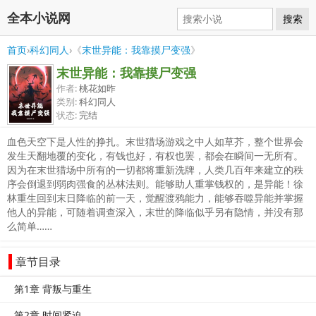
全本小说网
搜索
首页
›
科幻同人
›《
末世异能：我靠摸尸变强
》
末世异能：我靠摸尸变强
作者:
桃花如昨
类别:
科幻同人
状态:
完结
血色天空下是人性的挣扎。末世猎场游戏之中人如草芥，整个世界会
发生天翻地覆的变化，有钱也好，有权也罢，都会在瞬间一无所有。
因为在末世猎场中所有的一切都将重新洗牌，人类几百年来建立的秩
序会倒退到弱肉强食的丛林法则。能够助人重掌钱权的，是异能！徐
林重生回到末日降临的前一天，觉醒渡鸦能力，能够吞噬异能并掌握
他人的异能，可随着调查深入，末世的降临似乎另有隐情，并没有那
么简单……
章节目录
第1章 背叛与重生
第2章 时间紧迫