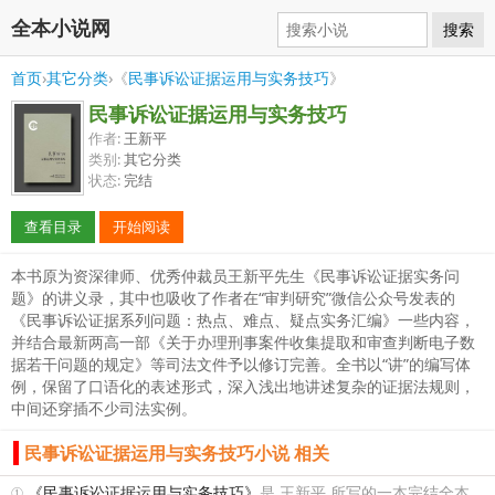
全本小说网
搜索
首页
›
其它分类
›《
民事诉讼证据运用与实务技巧
》
民事诉讼证据运用与实务技巧
作者:
王新平
类别:
其它分类
状态:
完结
查看目录
开始阅读
本书原为资深律师、优秀仲裁员王新平先生《民事诉讼证据实务问
题》的讲义录，其中也吸收了作者在“审判研究”微信公众号发表的
《民事诉讼证据系列问题：热点、难点、疑点实务汇编》一些内容，
并结合最新两高一部《关于办理刑事案件收集提取和审查判断电子数
据若干问题的规定》等司法文件予以修订完善。全书以“讲”的编写体
例，保留了口语化的表述形式，深入浅出地讲述复杂的证据法规则，
中间还穿插不少司法实例。
民事诉讼证据运用与实务技巧小说 相关
①
《民事诉讼证据运用与实务技巧》
是 王新平 所写的一本完结全本