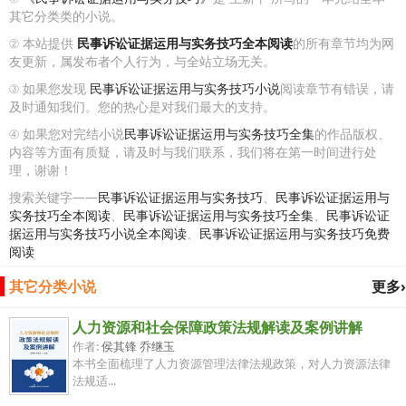
其它分类类的小说。
② 本站提供
民事诉讼证据运用与实务技巧全本阅读
的所有章节均为网
友更新，属发布者个人行为，与全站立场无关。
③ 如果您发现
民事诉讼证据运用与实务技巧小说
阅读章节有错误，请
及时通知我们。您的热心是对我们最大的支持。
④ 如果您对完结小说
民事诉讼证据运用与实务技巧全集
的作品版权、
内容等方面有质疑，请及时与我们联系，我们将在第一时间进行处
理，谢谢！
搜索关键字——
民事诉讼证据运用与实务技巧
、
民事诉讼证据运用与
实务技巧全本阅读
、
民事诉讼证据运用与实务技巧全集
、
民事诉讼证
据运用与实务技巧小说全本阅读
、
民事诉讼证据运用与实务技巧免费
阅读
其它分类小说
更多›
人力资源和社会保障政策法规解读及案例讲解
作者:
侯其锋 乔继玉
本书全面梳理了人力资源管理法律法规政策，对人力资源法律
法规适...